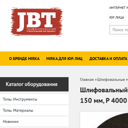
ИНТЕРНЕТ 
ЮР. ЛИЦА
О БРЕНДЕ MIRKA
MIRKA ДЛЯ ЮР. ЛИЦ
ДОСТАВКА И ОПЛАТА
Главная
»
Шлифовальные м
Каталог оборудования
Шлифовальный 
150 мм, P 400
Топы. Инструменты
Топы. Материалы
Новинки