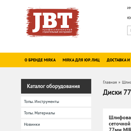
И
ЮР
О БРЕНДЕ MIRKA
MIRKA ДЛЯ ЮР. ЛИЦ
ДОСТАВКА И
Главная
»
Шлиф
Каталог оборудования
Диски 77
Топы. Инструменты
Топы. Материалы
Шлифова
сеточной
Новинки
77мм MI