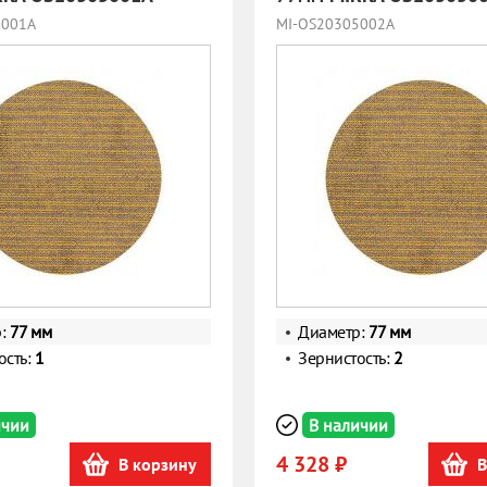
5001A
MI-OS20305002A
р:
77 мм
Диаметр:
77 мм
ость:
1
Зернистость:
2
ичии
В наличии
4 328 ₽
В корзину
В