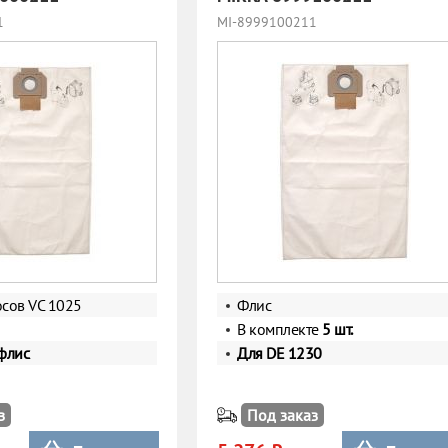
1
MI-8999100211
сов VC 1025
Флис
В комплекте
5 шт.
флис
Для DE 1230
з
Под заказ