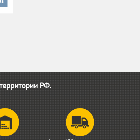
аз
 территории РФ.