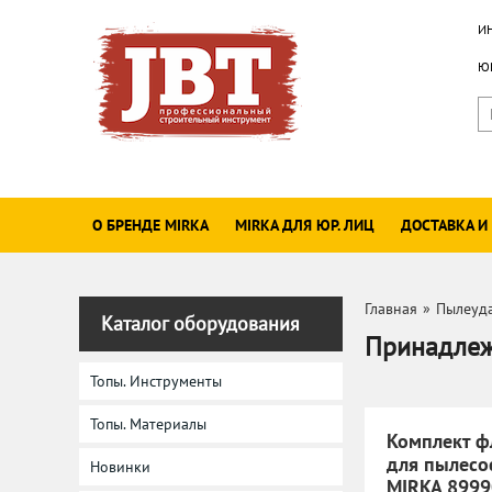
И
ЮР
О БРЕНДЕ MIRKA
MIRKA ДЛЯ ЮР. ЛИЦ
ДОСТАВКА И
Главная
»
Пылеуд
Каталог оборудования
Принадлеж
Топы. Инструменты
Топы. Материалы
Комплект ф
для пылесо
Новинки
MIRKA 899