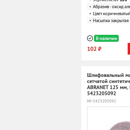
Абразив - оксид а
Цвет коричневаты
Насыпка закрытая
В наличии
102 ₽
Шлифовальный ма
сетчатой синтети
ABRANET 125 мм, 
5423205092
MI-5423205092