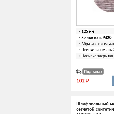
125 мм
Зернистость
Р320
Абразив - оксид а
Цвет коричневаты
Насыпка закрытая
Под заказ
102 ₽
Шлифовальный ма
сетчатой синтети