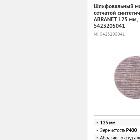
Шлифовальный ма
сетчатой синтети
ABRANET 125 мм, 
5423205041
MI-5423205041
125 мм
Зернистость
Р400
Абразив - оксид а