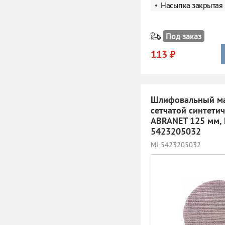
Насыпка закрытая
Под заказ
113 ₽
Шлифовальный ма
сетчатой синтети
ABRANET 125 мм, 
5423205032
MI-5423205032