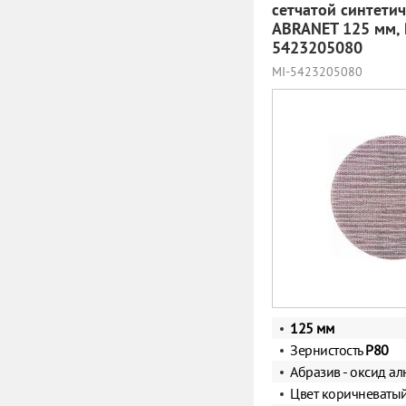
сетчатой синтети
ABRANET 125 мм, 
5423205080
MI-5423205080
125 мм
Зернистость
Р80
Абразив - оксид а
Цвет коричневаты