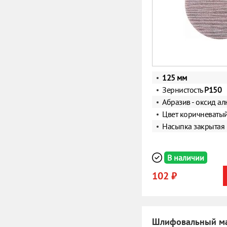
125 мм
Зернистость
Р150
Абразив - оксид а
Цвет коричневаты
Насыпка закрытая
В наличии
102 ₽
Шлифовальный ма