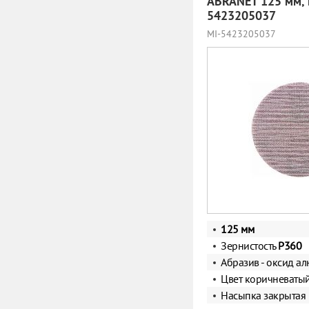
ABRANET 125 мм, 
5423205037
MI-5423205037
125 мм
Зернистость
Р360
Абразив - оксид а
Цвет коричневаты
Насыпка закрытая