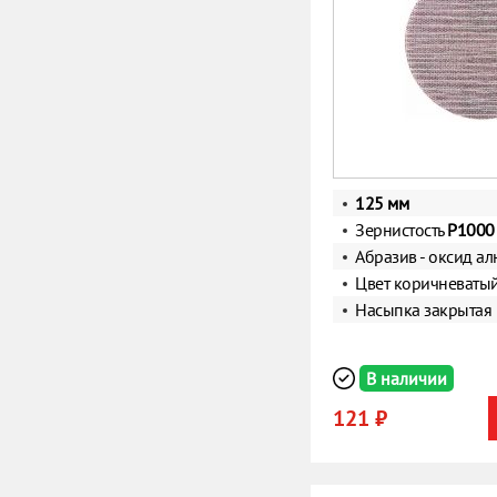
125 мм
Зернистость
Р1000
Абразив - оксид а
Цвет коричневаты
Насыпка закрытая
В наличии
121 ₽