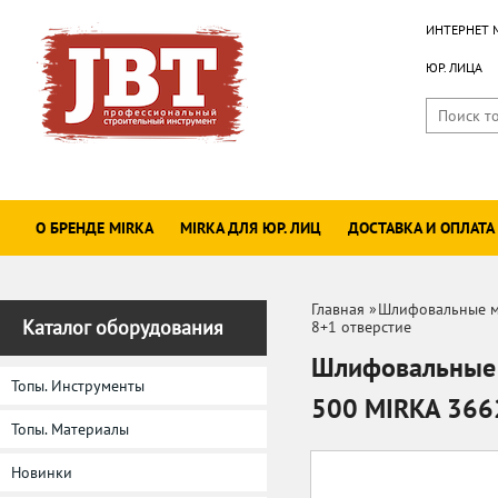
ИНТЕРНЕТ 
ЮР. ЛИЦА
О БРЕНДЕ MIRKA
MIRKA ДЛЯ ЮР. ЛИЦ
ДОСТАВКА И ОПЛАТА
Главная
»
Шлифовальные м
Каталог оборудования
8+1 отверстие
Шлифовальные д
Топы. Инструменты
500 MIRKA 36
Топы. Материалы
Новинки