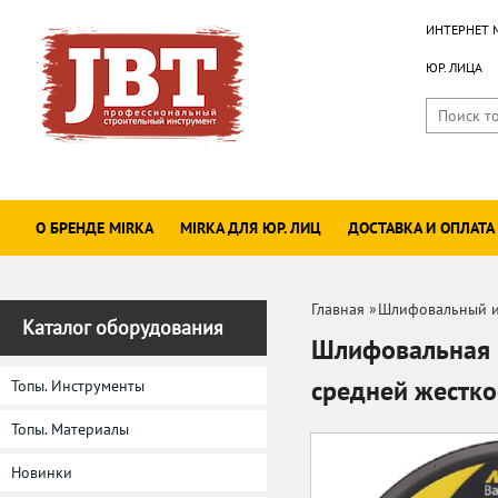
ИНТЕРНЕТ 
ЮР. ЛИЦА
О БРЕНДЕ MIRKA
MIRKA ДЛЯ ЮР. ЛИЦ
ДОСТАВКА И ОПЛАТА
Главная
»
Шлифовальный и
Каталог оборудования
Шлифовальная п
средней жестк
Топы. Инструменты
Топы. Материалы
Новинки