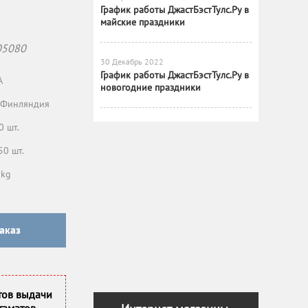
График работы ДжастБэстТулс.Ру в
майские праздники
05080
30 Декабрь 2022
График работы ДжастБэстТулс.Ру в
A
новогодние праздники
Финляндия
0 шт.
50 шт.
 kg
аказ
тов выдачи