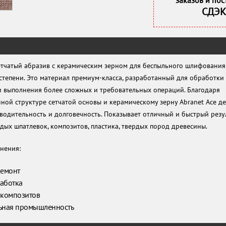
заказов и пос
СДЭК
сетчатый абразив с керамическим зерном для беспыльного шлифования
степени. Это материал премиум-класса, разработанный для обработки
и выполнения более сложных и требовательных операций. Благодаря
ной структуре сетчатой основы и керамическому зерну Abranet Ace д
водительность и долговечность. Показывает отличный и быстрый резу
ых шпатлевок, композитов, пластика, твердых пород древесины.
нения:
ремонт
аботка
 композитов
ьная промышленность