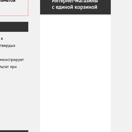
таматов
Интернет-магазины
с единой корзиной
 в
 твердых
емонстрирует
льтат при