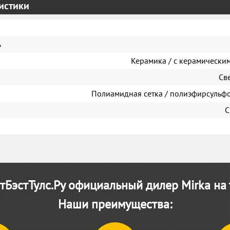
истики
ь
Керамика / с керамически
Св
Полиамидная сетка / полиэфирсульфо
С
БэстТулс.Ру официальный дилер Mirka на
Наши преимущества: