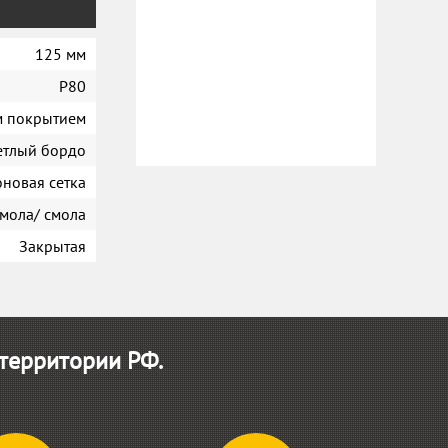
125 мм
P80
м покрытием
етлый бордо
новая сетка
мола/ смола
Закрытая
 территории РФ.