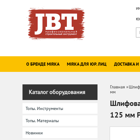
И
ЮР
О БРЕНДЕ MIRKA
MIRKA ДЛЯ ЮР. ЛИЦ
ДОСТАВКА И
Главная
»
Шлиф
Каталог оборудования
мм
Шлифовал
Топы. Инструменты
125 мм 
Топы. Материалы
Новинки