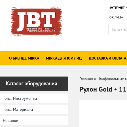
ИНТЕРНЕТ 
ЮР. ЛИЦА
О БРЕНДЕ MIRKA
MIRKA ДЛЯ ЮР. ЛИЦ
ДОСТАВКА И ОПЛАТА
Главная
»
Шлифовальные м
Каталог оборудования
Рулон Gold • 1
Топы. Инструменты
Топы. Материалы
Новинки