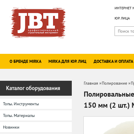
ИНТЕРНЕТ 
ЮР. ЛИЦА
О БРЕНДЕ MIRKA
MIRKA ДЛЯ ЮР. ЛИЦ
ДОСТАВКА И ОПЛАТА
Главная
»
Полирование
»
П
Каталог оборудования
Полировальные 
150 мм (2 шт.
Топы. Инструменты
Топы. Материалы
Новинки