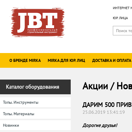
ИНТЕРНЕТ 
ЮР. ЛИЦА
О БРЕНДЕ MIRKA
MIRKA ДЛЯ ЮР. ЛИЦ
ДОСТАВКА И ОПЛАТА
Акции / Но
Каталог оборудования
Топы. Инструменты
ДАРИМ 500 ПРИ
25.06.2019 13:41:19
Топы. Материалы
Дорогие друзья!
Новинки